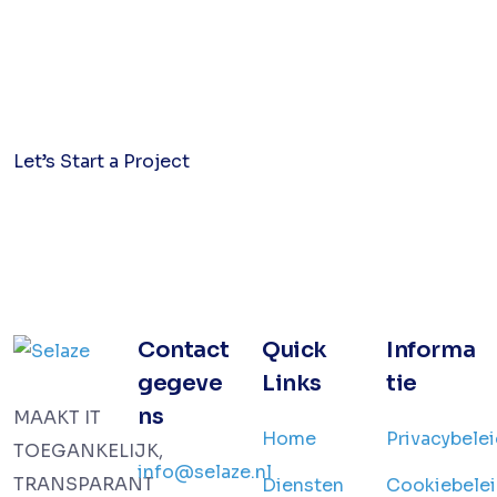
Laten we
samenwerken
Let’s Start a Project
Contact
Quick
Informa
gegeve
Links
tie
ns
MAAKT IT
Home
Privacybele
TOEGANKELIJK,
info@selaze.nl
TRANSPARANT
Diensten
Cookiebele