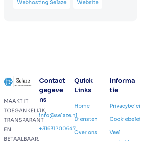
Webhosting Selaze
Website
Contact
Quick
Informa
gegeve
Links
tie
ns
MAAKT IT
Home
Privacybele
TOEGANKELIJK,
info@selaze.nl
Diensten
Cookiebele
TRANSPARANT
+31631200647
EN
Over ons
Veel
BETAALBAAR.